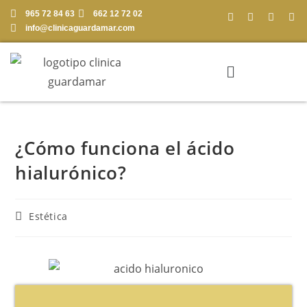
965 72 84 63
662 12 72 02
info@clinicaguardamar.com
¿Cómo funciona el ácido
hialurónico?
Estética