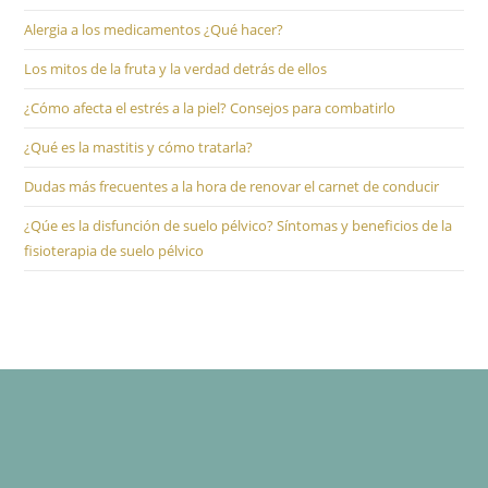
Alergia a los medicamentos ¿Qué hacer?
Los mitos de la fruta y la verdad detrás de ellos
¿Cómo afecta el estrés a la piel? Consejos para combatirlo
¿Qué es la mastitis y cómo tratarla?
Dudas más frecuentes a la hora de renovar el carnet de conducir
¿Qúe es la disfunción de suelo pélvico? Síntomas y beneficios de la
fisioterapia de suelo pélvico