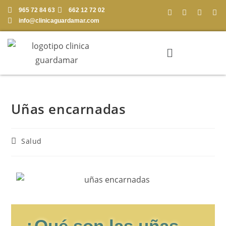
965 72 84 63
662 12 72 02
info@clinicaguardamar.com
Uñas encarnadas
Salud
¿Qué son las uñas